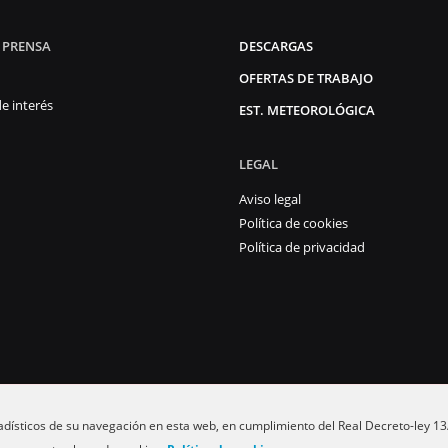
 PRENSA
DESCARGAS
OFERTAS DE TRABAJO
e interés
EST. METEOROLÓGICA
LEGAL
Aviso legal
Política de cookies
Política de privacidad
adísticos de su navegación en esta web, en cumplimiento del Real Decreto-ley 13
Bioreciclaje de Cádiz, S.A. © Copyright 2026. Todos los derechos reservados.