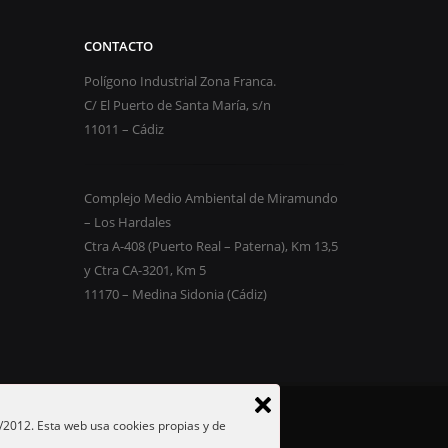
CONTACTO
Polígono Industrial Zona Franca.
C/ El Puerto de Santa María, s/n
11011 – Cádiz
Complejo Medio Ambiental de Miramundo
– Los Hardales
Ctra A-408 (Puerto Real – Paterna), Km 13,5
y Ctra CA-3201, Km 5
11170 – Medina Sidonia (Cádiz)
/2012. Esta web usa cookies propias y de