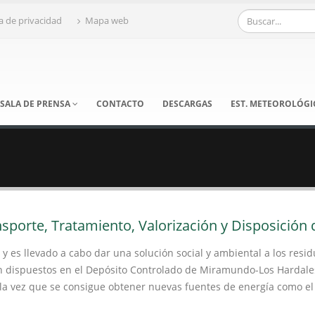
ca de privacidad
Mapa web
SALA DE PRENSA
CONTACTO
DESCARGAS
EST. METEOROLÓG
nsporte, Tratamiento, Valorización y Disposición
.A. y es llevado a cabo dar una solución social y ambiental a los res
 son dispuestos en el Depósito Controlado de Miramundo-Los Hardal
la vez que se consigue obtener nuevas fuentes de energía como el