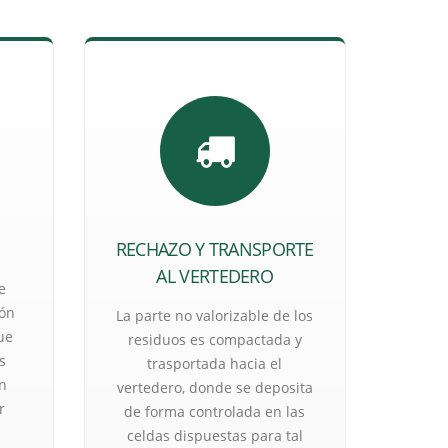
RECHAZO Y TRANSPORTE
AL VERTEDERO
e
ión
La parte no valorizable de los
ue
residuos es compactada y
s
trasportada hacia el
n
vertedero, donde se deposita
r
de forma controlada en las
celdas dispuestas para tal