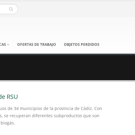
ICAS
OFERTAS DE TRABAJO
OBJETOS PERDIDOS
 de RSU
iduos de 34 municipios de la provincia de Cádiz. Con
es, se recuperan diferentes subproductos que son
 biogás.