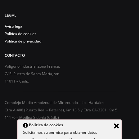
LEGAL
Aviso legal
Política de cookies
Política de privacidad
CONTACTO
Polígono Industrial Zona Franca.
C/ El Puerto de Santa María, s/n
11011 – Cádiz
Complejo Medio Ambiental de Miramundo – Los Hardales
Ctra A-408 (Puerto Real – Paterna), Km 13,5 y Ctra CA-3201, Km 5
11170 – Medina Sidonia (Cádiz)
Política de cookies
Solicitamos su permiso para obtener datos