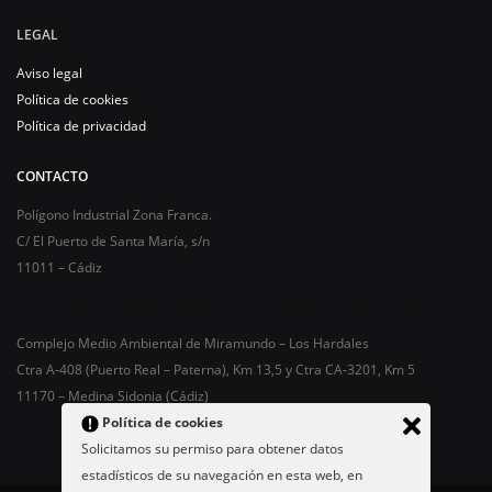
LEGAL
Aviso legal
Política de cookies
Política de privacidad
CONTACTO
Polígono Industrial Zona Franca.
C/ El Puerto de Santa María, s/n
11011 – Cádiz
Complejo Medio Ambiental de Miramundo – Los Hardales
Ctra A-408 (Puerto Real – Paterna), Km 13,5 y Ctra CA-3201, Km 5
11170 – Medina Sidonia (Cádiz)
Política de cookies
Solicitamos su permiso para obtener datos
estadísticos de su navegación en esta web, en