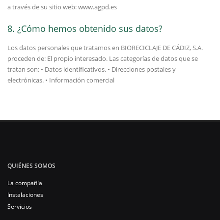
a través de su sitio web: www.agpd.es
8. ¿Cómo hemos obtenido sus datos?
Los datos personales que tratamos en BIORECICLAJE DE CÁDIZ, S.A.
proceden de: El propio interesado. Las categorías de datos que se
tratan son: • Datos identificativos. • Direcciones postales y
electrónicas. • Información comercial
QUIÉNES SOMOS
La compañía
Instalaciones
Servicios