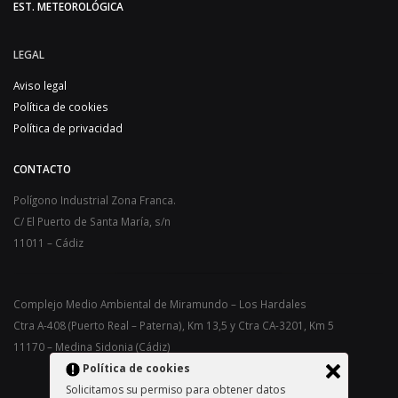
EST. METEOROLÓGICA
LEGAL
Aviso legal
Política de cookies
Política de privacidad
CONTACTO
Polígono Industrial Zona Franca.
C/ El Puerto de Santa María, s/n
11011 – Cádiz
Complejo Medio Ambiental de Miramundo – Los Hardales
Ctra A-408 (Puerto Real – Paterna), Km 13,5 y Ctra CA-3201, Km 5
11170 – Medina Sidonia (Cádiz)
Política de cookies
Solicitamos su permiso para obtener datos